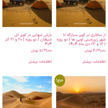
از سافاری در کویر سیازگه تا
بارش شهابی در کویر تل
شهر زیرزمینی اویی ها | دو روزه
شیطان | دو روزه | 20 و 21 آذر
| 12 و 13 دی ماه 1404
404
4,199,000
تومان
5,199,000
تومان
اطلاعات بیشتر
اطلاعات بیشتر
حراج!