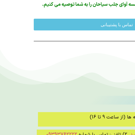
سه آوای جلب سیاحان را به شما توصیه می کنیم.
تماس با پشتیبانی
 (از ساعت 9 تا 16)
ید
2) تلفنی: تماس با شماره
09393762222