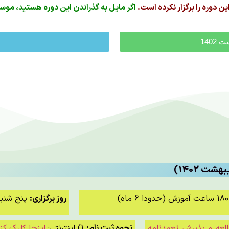
اگر مایل به گذراندن این دوره هستید، موس
1402
ت 1402)
 6 ماه)
روز برگزاری:
پنج شنبه ها
لعه و پذیرش تعهدنامه
نحوه ثبت نام:
1) اینترنتی:
اینجا کلیک کن