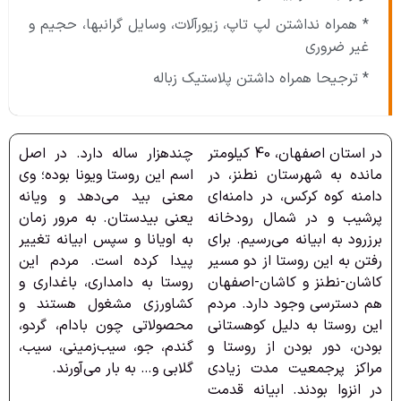
* همراه نداشتن لپ تاپ، زیورآلات، وسایل گرانبها، حجیم و
غیر ضروری
* ترجیحا همراه داشتن پلاستیک زباله
در استان اصفهان، 40 کیلومتر
چندهزار ساله دارد. در اصل
مانده به شهرستان نطنز، در
اسم این روستا ویونا بوده؛ وی
دامنه کوه کرکس، در دامنه‌ای
معنی بید می‌دهد و ویانه
پرشیب و در شمال رودخانه
یعنی بیدستان. به مرور زمان
برزرود به ابیانه می‌رسیم. برای
به اویانا و سپس ابیانه تغییر
رفتن به این روستا از دو مسیر
پیدا کرده است. مردم این
کاشان-نطنز و کاشان-اصفهان
روستا به دامداری، باغداری و
هم دسترسی وجود دارد. مردم
کشاورزی‌ مشغول هستند و
این روستا به دلیل کوهستانی
محصولاتی چون بادام، گردو،
بودن، دور بودن از روستا و
گندم، جو، سیب‌زمینی، سیب،
مراکز پرجمعیت مدت زیادی
گلابی و… به بار می‌آورند.
در انزوا بودند. ابیانه قدمت