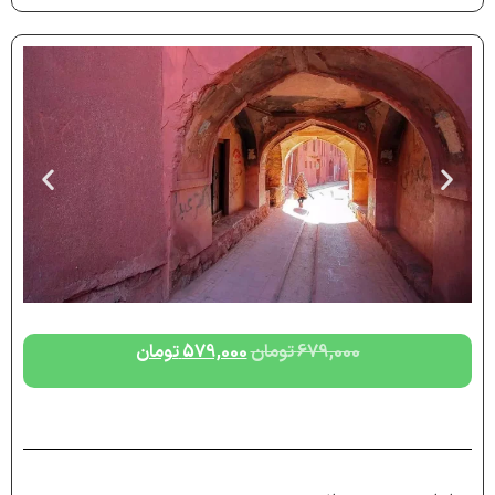
679,000
تومان
579,000
تومان