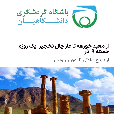
از معبد خورهه تا غار چال نخجیر| یک روزه |
جمعه 9 آذر
از تاریخ سلوکی تا رموز زیر زمین