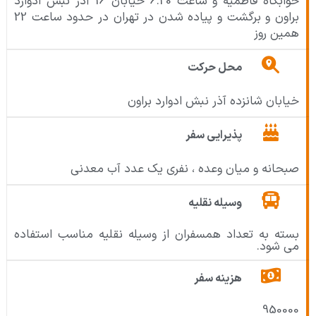
خوابگاه فاطمیه و ساعت 6.20 خیابان 16 آذر نبش ادوارد
براون و برگشت و پیاده شدن در تهران در حدود ساعت 22
همین روز
محل حرکت
خیابان شانزده آذر نبش ادوارد براون
پذیرایی سفر
صبحانه و میان وعده ، نفری یک عدد آب معدنی
وسیله نقلیه
بسته به تعداد همسفران از وسیله نقلیه مناسب استفاده
می شود.
هزینه سفر
950000