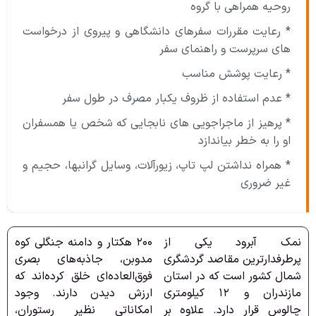
روحیه همراهی با گروه
* رعایت مقررات سفرهای دانشگاهی و پیروی از درخواست
های سرپرست و راهنمای سفر
* رعایت پوشش مناسب
* عدم استفاده از ظروف یکبار مصرف در طول سفر
* پرهیز از ماجراجویی های نابجایی که شخص یا همسفران
او را به خطر بیاندازد
* همراه نداشتن لپ تاپ، زیورآلات، وسایل گرانبها، حجیم و
غیر ضروری
نمک آبرود یکی از
۲۰۰ هكتار و دامنه جنگلی كوه
پرطرفدارترین مقاصد گردشگری
مدوبن، جاذبه‌های بصری
شمال کشور است که در استان
فوق‌العاده‌ای خلق کرده‌اند که
مازندران و ۱۲ کیلومتری
ارزش دیدن دارند. وجود
چالوس قرار دارد. علاوه بر
امکاناتی نظیر رستوران،