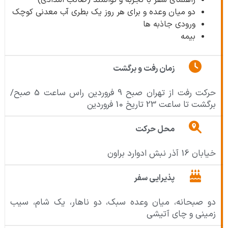
راهنمای سفر با تجربه و توانمند (صائب امدادی)
دو میان وعده و برای هر روز یک بطری آب معدنی کوچک
ورودی جاذبه ها
بیمه
زمان رفت و برگشت
حرکت رفت از تهران صبح 9 فروردین راس ساعت 5 صبح/
برگشت تا ساعت 23 تاریخ 10 فروردین
محل حرکت
خیابان 16 آذر نبش ادوارد براون
پذیرایی سفر
دو صبحانه، میان وعده سبک، دو ناهار، یک شام، سیب
زمینی و چای آتیشی