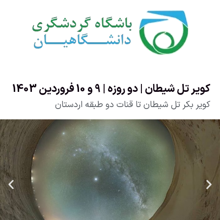
کویر تل شیطان | دو روزه | 9 و 10 فروردین 1403
کویر بکر تل شیطان تا قنات دو طبقه اردستان