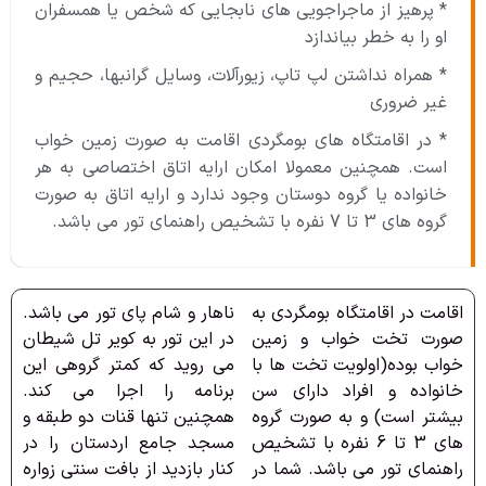
* پرهیز از ماجراجویی های نابجایی که شخص یا همسفران
او را به خطر بیاندازد
* همراه نداشتن لپ تاپ، زیورآلات، وسایل گرانبها، حجیم و
غیر ضروری
* در اقامتگاه های بومگردی اقامت به صورت زمین خواب
است. همچنین معمولا امکان ارایه اتاق اختصاصی به هر
خانواده یا گروه دوستان وجود ندارد و ارایه اتاق به صورت
گروه های 3 تا 7 نفره با تشخیص راهنمای تور می باشد.
اقامت در اقامتگاه بومگردی به
ناهار و شام پای تور می باشد.
صورت تخت خواب و زمین
در این تور به کویر تل شیطان
خواب بوده(اولویت تخت ها با
می روید که کمتر گروهی این
خانواده و افراد دارای سن
برنامه را اجرا می کند.
بیشتر است) و به صورت گروه
همچنین تنها قنات دو طبقه و
های 3 تا 6 نفره با تشخیص
مسجد جامع اردستان را در
راهنمای تور می باشد. شما در
کنار بازدید از بافت سنتی زواره