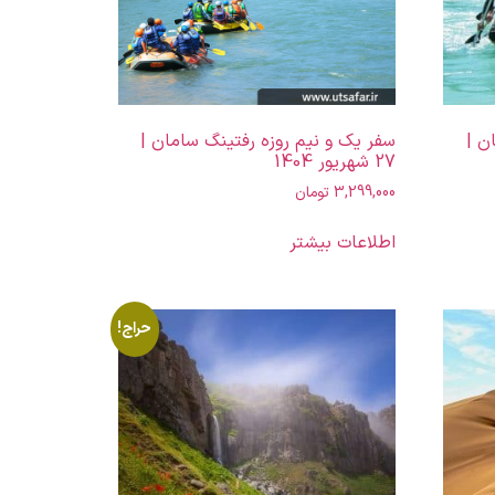
ن |
سفر یک و نیم روزه رفتینگ سامان |
27 شهریور 1404
3,299,000
تومان
اطلاعات بیشتر
حراج!