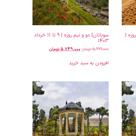
سفر یکروزه به کویر ابوزیدآباد | 1روزه |
سوباتان| دو و نیم روزه | 9 تا 11 خرداد
1403
5,999,000
تومان
5,749,000
تومان
افزودن به سبد خرید