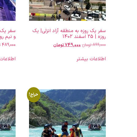
سفر یک روزه به منطقه آزاد انزلی| یک
سفر یک ر
روزه | 25 اسفند 1402
و نیم روزه | 19 ا
899,000
تومان
749,000
تومان
489,000
ت
اطلاعات بیشتر
اطلاعات
حراج!