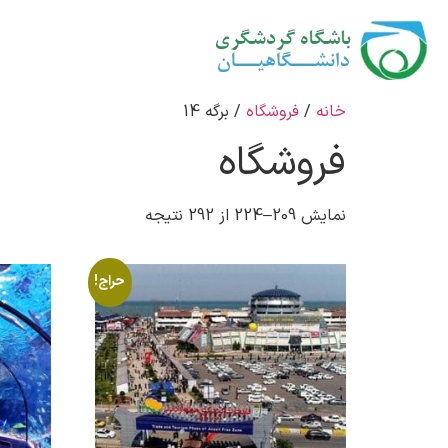
خانه
/
فروشگاه
/ برگه 14
فروشگاه
نمایش 209–224 از 292 نتیجه
حراج!