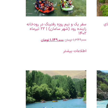
ای
سفر یک و نیم روزه رفتینگ در رودخانه
زاینده رود (شهر سامان) | 22 تیرماه
1402
1,349,000
تومان
1,149,000
تومان
اطلاعات بیشتر