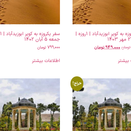
سفر یکروزه به کویر ابوزیدآباد | 1روزه |
جمعه 5 آبان 1402
تومان
949,000
تومان
799,000
تومان
 بیشتر
اطلاعات بیشتر
حراج!