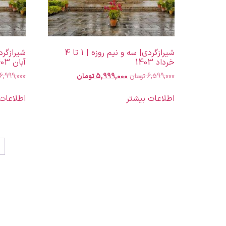
شیرازگردی| سه و نیم روزه | 1 تا 4
خرداد 1403
آبان 1403
6,599,000
تومان
5,999,000
تومان
6,999,000
اطلاعات بیشتر
اطلاعات
→