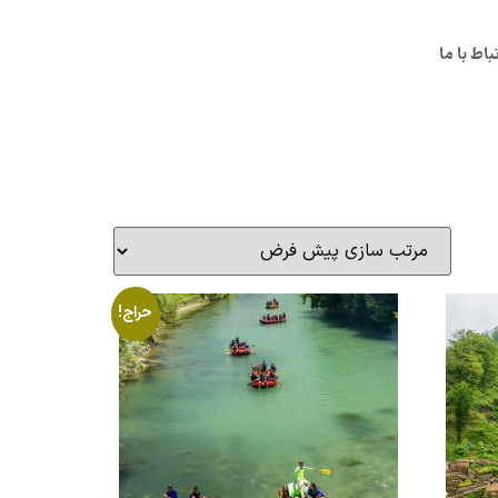
تباط با ما
حراج!