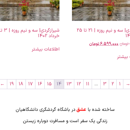
شیرازگردی| سه و نیم روزه | 21 تا 25
خرداد 1402
تومان
6,599,000
تومان
اطلاعات بیشتر
 بیشتر
←
19
18
17
16
15
14
13
12
11
…
3
2
1
ساخته شده با
عشق
در باشگاه گردشگری دانشگاهیان
زندگی یک سفر است و مسافرت دوباره زیستن