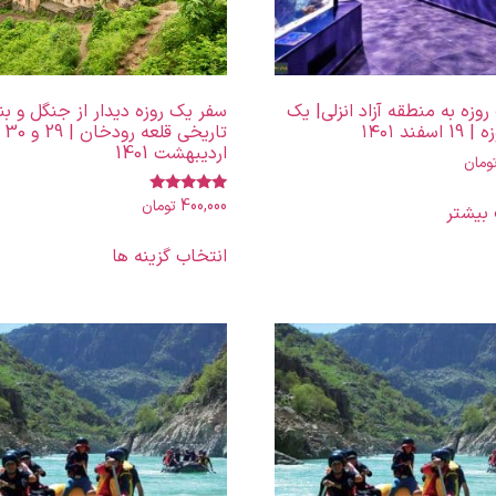
وزه به منطقه آزاد انزلی| یک
سفر یک روزه دیدار از جنگل و بن
سفند ۱۴۰۱
تاریخی قلعه رودخان | 29 و 30
اردیبهشت 1401
ومان
400,000
تومان
نمره
 بیشتر
5.00
از 5
انتخاب گزینه ها