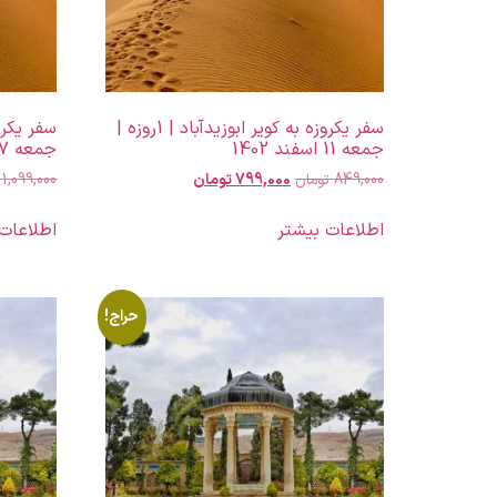
سفر یکروزه به کویر ابوزیدآباد | 1روزه |
جمعه 11 اسفند 1402
جمعه 27 مهر 1403
849,000
تومان
799,000
تومان
1,099,000
اطلاعات بیشتر
اطلاعات
حراج!